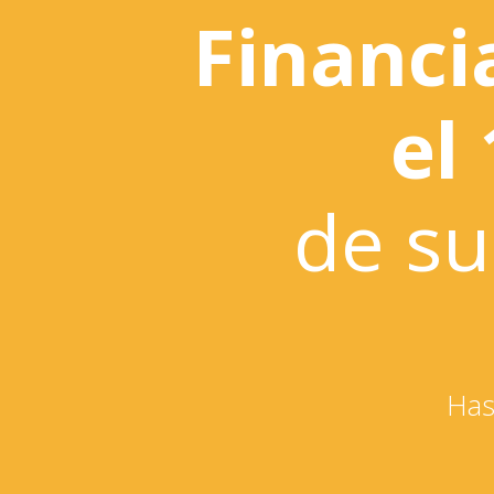
Financ
el
de su
Has