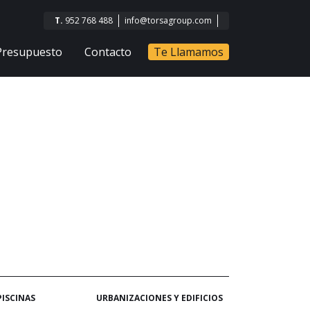
T.
952 768 488
info@torsagroup.com
Presupuesto
Contacto
Te Llamamos
PISCINAS
URBANIZACIONES Y EDIFICIOS