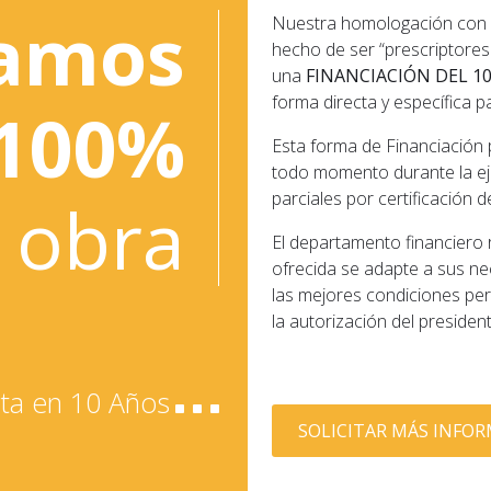
iamos
Nuestra homologación con la
hecho de ser “prescriptores
una
FINANCIACIÓN DEL 1
forma directa y específica p
 100%
Esta forma de Financiación 
todo momento durante la eje
parciales por certificación 
 obra
El departamento financiero r
ofrecida se adapte a sus ne
las mejores condiciones per
la autorización del presiden
ta en 10 Años
SOLICITAR MÁS INFO