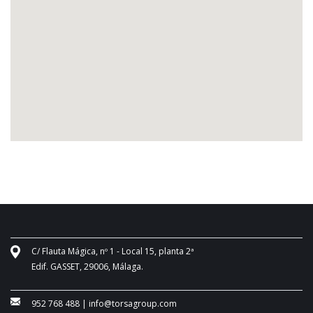
C/ Flauta Mágica, nº 1 - Local 15, planta 2ª
Edif. GASSET, 29006, Málaga.
952 768 488
|
info@torsagroup.com