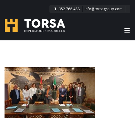
T.
952 768 488
info@torsagroup.com