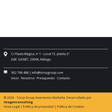
C/ Flauta Mágica, nº 1 - Local 15, planta 2ª
Edif. GASSET, 29006, Málaga.
952 768 488
|
info@torsagroup.com
Inicio ·
Nosotros ·
Presupuesto ·
Contacto
© 2026 - Torsa Group Inversiones Marbella. Desarrollado por
imagenconsulting
Aviso Legal |
Política de privacidad |
Política de Cookies