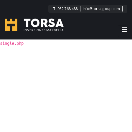
T.
952 768 488
info@torsagroup.com
single.php