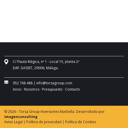
C/ Flauta Mágica, nº 1 - Local 15, planta 2ª
Edif. GASSET, 29006, Málaga.
952 768 488
|
info@torsagroup.com
Inicio ·
Nosotros ·
Presupuesto ·
Contacto
© 2026 - Torsa Group Inversiones Marbella. Desarrollado por
imagenconsulting
Aviso Legal |
Política de privacidad |
Política de Cookies