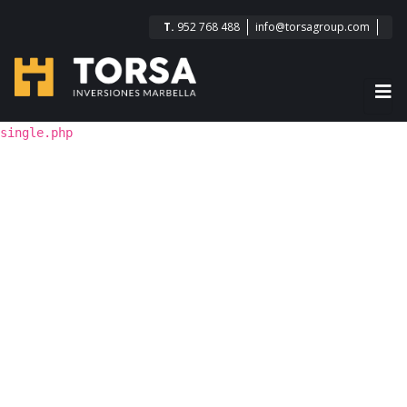
T.
952 768 488
info@torsagroup.com
single.php