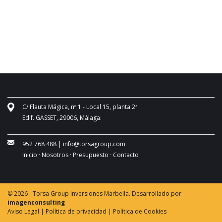
C/ Flauta Mágica, nº 1 - Local 15, planta 2ª
Edif. GASSET, 29006, Málaga.
952 768 488
|
info@torsagroup.com
Inicio ·
Nosotros ·
Presupuesto ·
Contacto
© 2026 - Torsa Group Inversiones Marbella. Desarrollado por
imagenconsulting
Aviso Legal |
Política de privacidad |
Política de Cookies