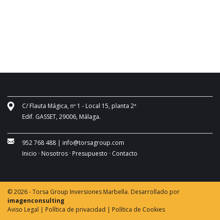
C/ Flauta Mágica, nº 1 - Local 15, planta 2ª
Edif. GASSET, 29006, Málaga.
952 768 488
|
info@torsagroup.com
Inicio ·
Nosotros ·
Presupuesto ·
Contacto
© 2026 - Torsa Group Inversiones Marbella. Desarrollado por
imagenconsulting
Aviso Legal |
Política de privacidad |
Política de Cookies