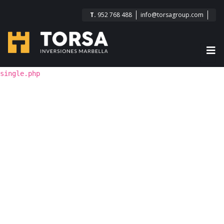
T.
952 768 488
info@torsagroup.com
single.php