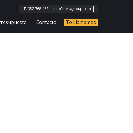
T.
952 768 488
info@torsagroup.com
Presupuesto
Contacto
Te Llamamos