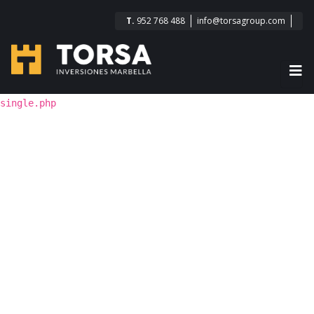
T.
952 768 488
info@torsagroup.com
single.php