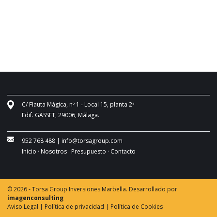
C/ Flauta Mágica, nº 1 - Local 15, planta 2ª
Edif. GASSET, 29006, Málaga.
952 768 488
|
info@torsagroup.com
Inicio ·
Nosotros ·
Presupuesto ·
Contacto
© 2026 - Torsa Group Inversiones Marbella. Desarrollado por
imagenconsulting
Aviso Legal |
Política de privacidad |
Política de Cookies