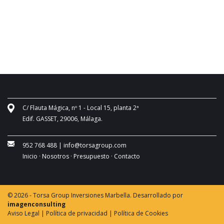
C/ Flauta Mágica, nº 1 - Local 15, planta 2ª
Edif. GASSET, 29006, Málaga.
952 768 488
|
info@torsagroup.com
Inicio ·
Nosotros ·
Presupuesto ·
Contacto
© 2026 - Torsa Group Inversiones Marbella. Desarrollado por
imagenconsulting
Aviso Legal |
Política de privacidad |
Política de Cookies