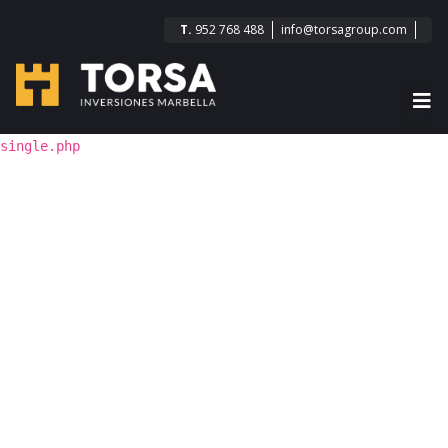
T.
952 768 488
info@torsagroup.com
single.php