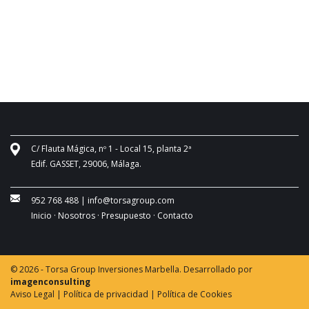
C/ Flauta Mágica, nº 1 - Local 15, planta 2ª
Edif. GASSET, 29006, Málaga.
952 768 488
|
info@torsagroup.com
Inicio ·
Nosotros ·
Presupuesto ·
Contacto
© 2026 - Torsa Group Inversiones Marbella. Desarrollado por
imagenconsulting
Aviso Legal |
Política de privacidad |
Política de Cookies