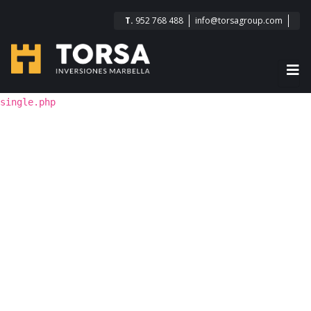
T.
952 768 488
info@torsagroup.com
single.php