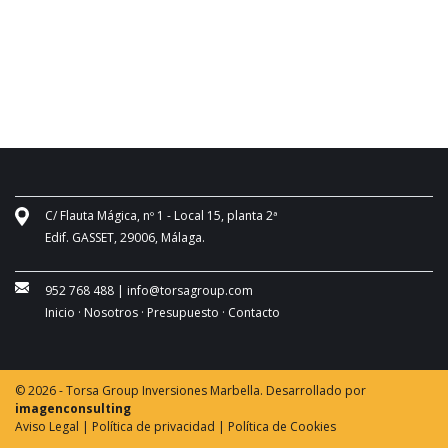
C/ Flauta Mágica, nº 1 - Local 15, planta 2ª
Edif. GASSET, 29006, Málaga.
952 768 488
|
info@torsagroup.com
Inicio ·
Nosotros ·
Presupuesto ·
Contacto
© 2026 - Torsa Group Inversiones Marbella. Desarrollado por
imagenconsulting
Aviso Legal |
Política de privacidad |
Política de Cookies