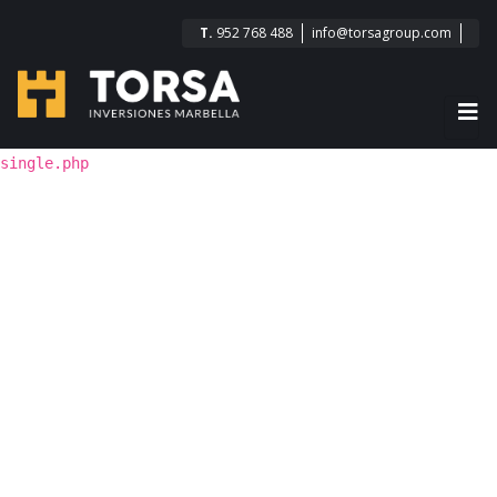
T.
952 768 488
info@torsagroup.com
single.php