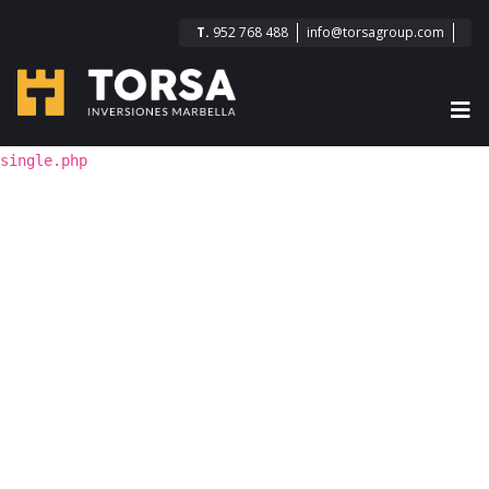
T.
952 768 488
info@torsagroup.com
single.php