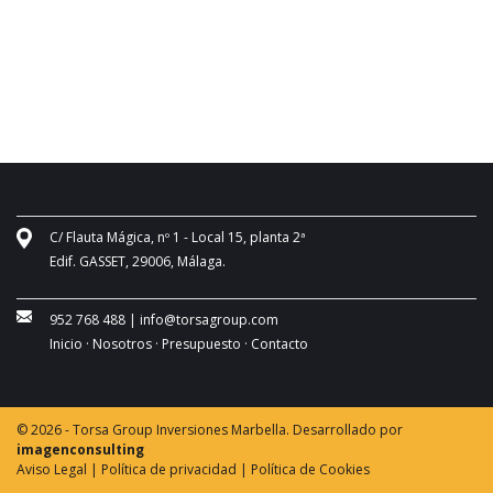
C/ Flauta Mágica, nº 1 - Local 15, planta 2ª
Edif. GASSET, 29006, Málaga.
952 768 488
|
info@torsagroup.com
Inicio ·
Nosotros ·
Presupuesto ·
Contacto
© 2026 - Torsa Group Inversiones Marbella. Desarrollado por
imagenconsulting
Aviso Legal |
Política de privacidad |
Política de Cookies