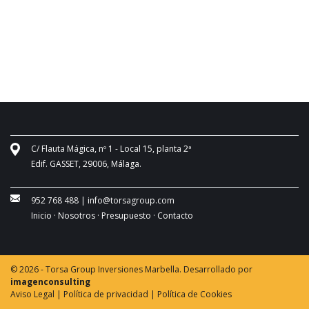
C/ Flauta Mágica, nº 1 - Local 15, planta 2ª
Edif. GASSET, 29006, Málaga.
952 768 488
|
info@torsagroup.com
Inicio ·
Nosotros ·
Presupuesto ·
Contacto
© 2026 - Torsa Group Inversiones Marbella. Desarrollado por
imagenconsulting
Aviso Legal |
Política de privacidad |
Política de Cookies