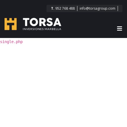
T.
952 768 488
info@torsagroup.com
single.php