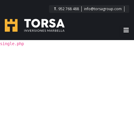
T.
952 768 488
info@torsagroup.com
single.php