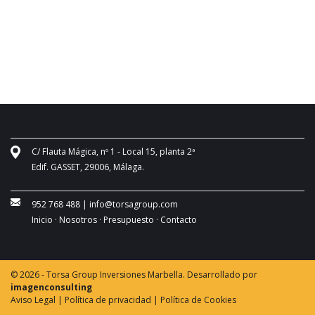
C/ Flauta Mágica, nº 1 - Local 15, planta 2ª
Edif. GASSET, 29006, Málaga.
952 768 488
|
info@torsagroup.com
Inicio ·
Nosotros ·
Presupuesto ·
Contacto
© 2026 - Torsa Group Inversiones Marbella. Desarrollado por
imagenconsulting
Aviso Legal |
Política de privacidad |
Política de Cookies