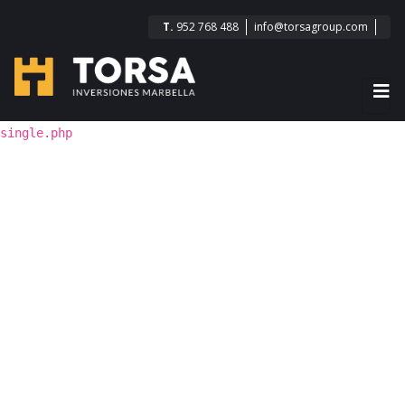
T.
952 768 488
info@torsagroup.com
single.php