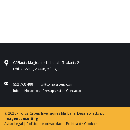
C/ Flauta Mágica, nº 1 - Local 15, planta 2ª
Edif. GASSET, 29006, Málaga.
952 768 488
|
info@torsagroup.com
Inicio ·
Nosotros ·
Presupuesto ·
Contacto
© 2026 - Torsa Group Inversiones Marbella. Desarrollado por
imagenconsulting
Aviso Legal |
Política de privacidad |
Política de Cookies