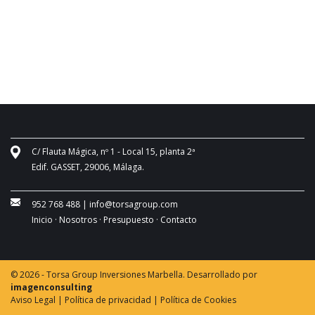
C/ Flauta Mágica, nº 1 - Local 15, planta 2ª
Edif. GASSET, 29006, Málaga.
952 768 488
|
info@torsagroup.com
Inicio ·
Nosotros ·
Presupuesto ·
Contacto
© 2026 - Torsa Group Inversiones Marbella. Desarrollado por
imagenconsulting
Aviso Legal |
Política de privacidad |
Política de Cookies