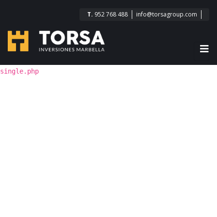
T.
952 768 488
info@torsagroup.com
single.php