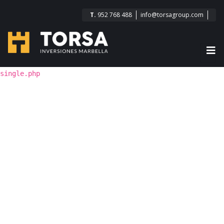
T.
952 768 488
info@torsagroup.com
single.php