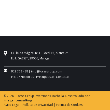
C/ Flauta Mágica, nº 1 - Local 15, planta 2ª
Edif. GASSET, 29006, Málaga.
952 768 488
|
info@torsagroup.com
Inicio ·
Nosotros ·
Presupuesto ·
Contacto
© 2026 - Torsa Group Inversiones Marbella. Desarrollado por
imagenconsulting
Aviso Legal |
Política de privacidad |
Política de Cookies