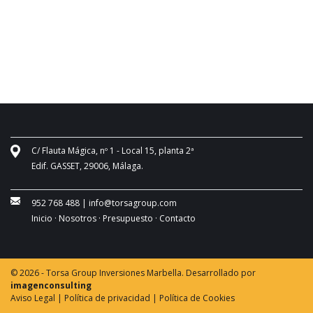
C/ Flauta Mágica, nº 1 - Local 15, planta 2ª
Edif. GASSET, 29006, Málaga.
952 768 488
|
info@torsagroup.com
Inicio ·
Nosotros ·
Presupuesto ·
Contacto
© 2026 - Torsa Group Inversiones Marbella. Desarrollado por
imagenconsulting
Aviso Legal |
Política de privacidad |
Política de Cookies