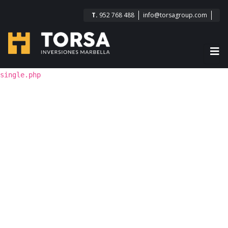
T.
952 768 488
info@torsagroup.com
single.php