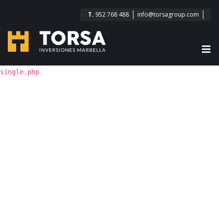
T.
952 768 488
info@torsagroup.com
single.php