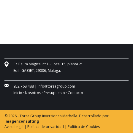
C/ Flauta Mágica, nº 1 - Local 15, planta 2ª
Edif. GASSET, 29006, Málaga.
952 768 488
|
info@torsagroup.com
Inicio ·
Nosotros ·
Presupuesto ·
Contacto
© 2026 - Torsa Group Inversiones Marbella. Desarrollado por
imagenconsulting
Aviso Legal |
Política de privacidad |
Política de Cookies