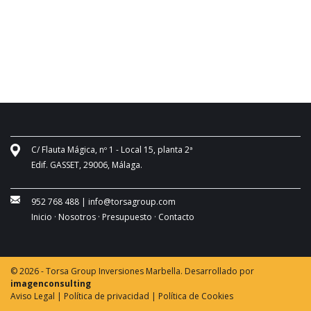
C/ Flauta Mágica, nº 1 - Local 15, planta 2ª
Edif. GASSET, 29006, Málaga.
952 768 488
|
info@torsagroup.com
Inicio ·
Nosotros ·
Presupuesto ·
Contacto
© 2026 - Torsa Group Inversiones Marbella. Desarrollado por
imagenconsulting
Aviso Legal |
Política de privacidad |
Política de Cookies