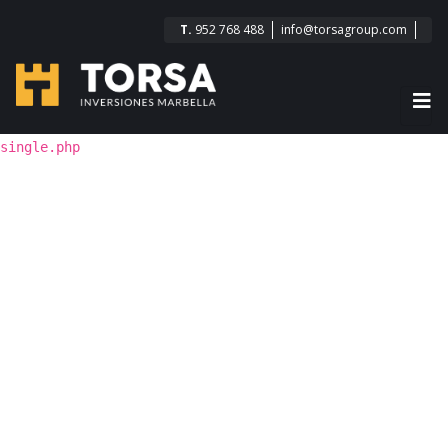
T.
952 768 488
info@torsagroup.com
single.php