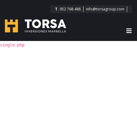
T.
952 768 488
info@torsagroup.com
single.php