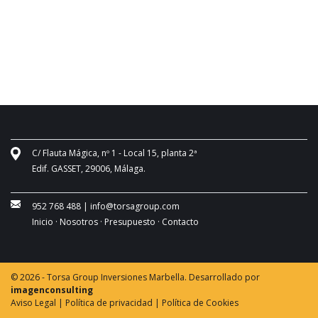
C/ Flauta Mágica, nº 1 - Local 15, planta 2ª
Edif. GASSET, 29006, Málaga.
952 768 488
|
info@torsagroup.com
Inicio ·
Nosotros ·
Presupuesto ·
Contacto
© 2026 - Torsa Group Inversiones Marbella. Desarrollado por
imagenconsulting
Aviso Legal |
Política de privacidad |
Política de Cookies