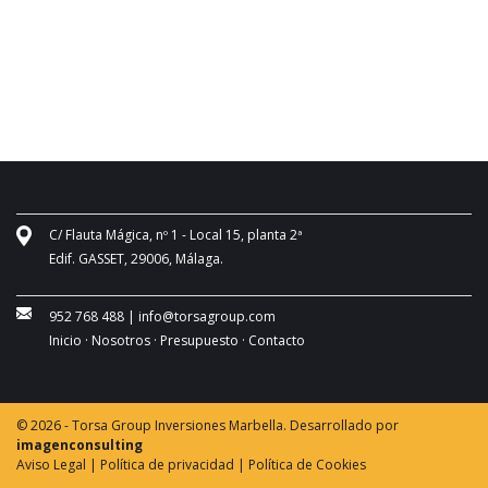
C/ Flauta Mágica, nº 1 - Local 15, planta 2ª
Edif. GASSET, 29006, Málaga.
952 768 488
|
info@torsagroup.com
Inicio ·
Nosotros ·
Presupuesto ·
Contacto
© 2026 - Torsa Group Inversiones Marbella. Desarrollado por
imagenconsulting
Aviso Legal |
Política de privacidad |
Política de Cookies