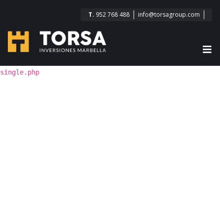
T.
952 768 488
info@torsagroup.com
single.php