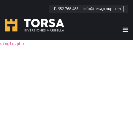
T.
952 768 488
info@torsagroup.com
single.php