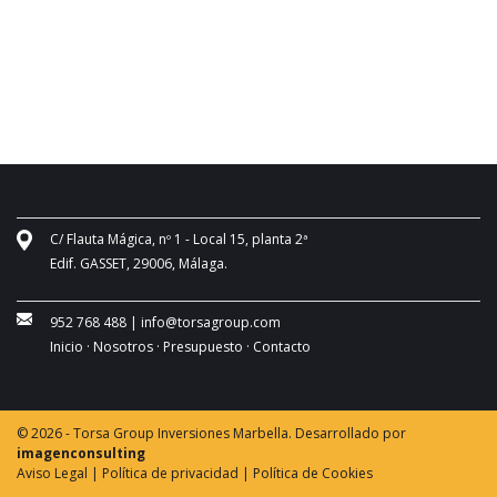
C/ Flauta Mágica, nº 1 - Local 15, planta 2ª
Edif. GASSET, 29006, Málaga.
952 768 488
|
info@torsagroup.com
Inicio ·
Nosotros ·
Presupuesto ·
Contacto
© 2026 - Torsa Group Inversiones Marbella. Desarrollado por
imagenconsulting
Aviso Legal |
Política de privacidad |
Política de Cookies