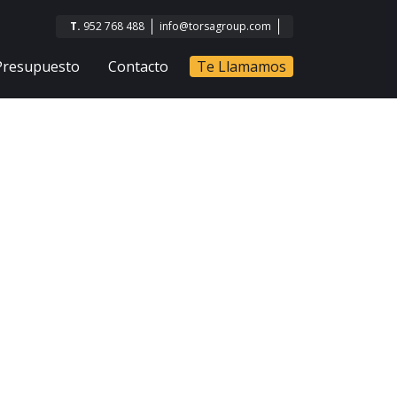
T.
952 768 488
info@torsagroup.com
Presupuesto
Contacto
Te Llamamos