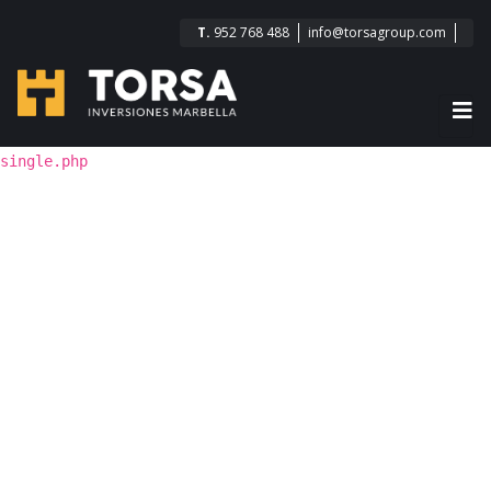
T.
952 768 488
info@torsagroup.com
single.php