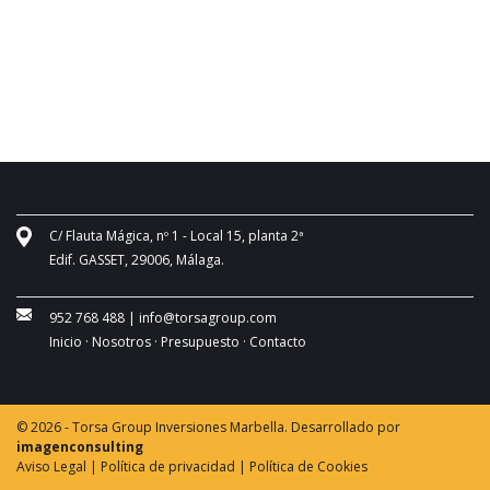
C/ Flauta Mágica, nº 1 - Local 15, planta 2ª
Edif. GASSET, 29006, Málaga.
952 768 488
|
info@torsagroup.com
Inicio ·
Nosotros ·
Presupuesto ·
Contacto
© 2026 - Torsa Group Inversiones Marbella. Desarrollado por
imagenconsulting
Aviso Legal |
Política de privacidad |
Política de Cookies