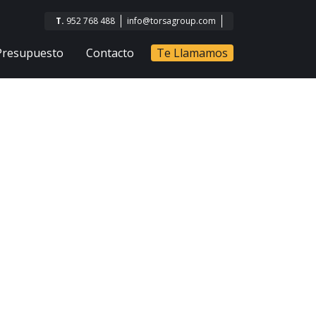
T.
952 768 488
info@torsagroup.com
Presupuesto
Contacto
Te Llamamos